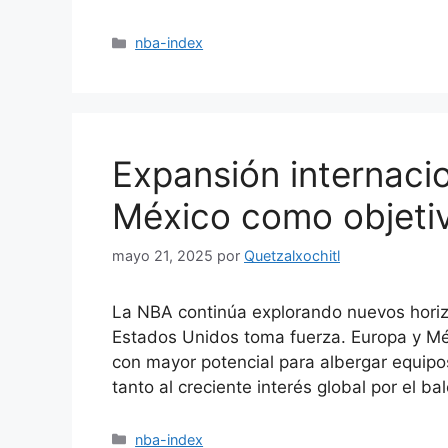
Categorías
nba-index
Expansión internaci
México como objetiv
mayo 21, 2025
por
Quetzalxochitl
La NBA continúa explorando nuevos horizo
Estados Unidos toma fuerza. Europa y M
con mayor potencial para albergar equipos 
tanto al creciente interés global por el 
Categorías
nba-index