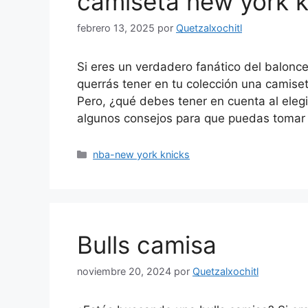
camiseta new york k
febrero 13, 2025
por
Quetzalxochitl
Si eres un verdadero fanático del balonc
querrás tener en tu colección una camiset
Pero, ¿qué debes tener en cuenta al eleg
algunos consejos para que puedas tomar 
Categorías
nba-new york knicks
Bulls camisa
noviembre 20, 2024
por
Quetzalxochitl