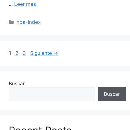
…
Leer más
Categorías
nba-index
Página
Página
Página
1
2
3
Siguiente
→
Buscar
Buscar