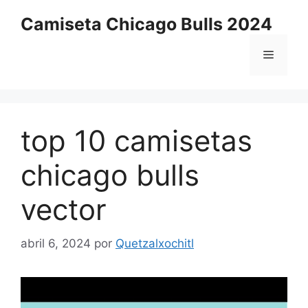
Saltar
Camiseta Chicago Bulls 2024
al
contenido
Menú
top 10 camisetas
chicago bulls
vector
abril 6, 2024
por
Quetzalxochitl