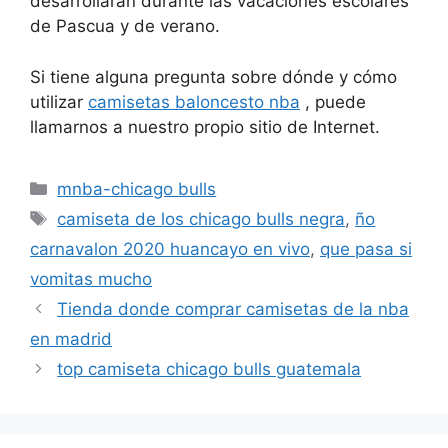
desarrollarán durante las vacaciones escolares
de Pascua y de verano.
Si tiene alguna pregunta sobre dónde y cómo
utilizar
camisetas baloncesto nba
, puede
llamarnos a nuestro propio sitio de Internet.
Categorías
mnba-chicago bulls
Etiquetas
camiseta de los chicago bulls negra
,
ño
carnavalon 2020 huancayo en vivo
,
que pasa si
vomitas mucho
Tienda donde comprar camisetas de la nba
en madrid
top camiseta chicago bulls guatemala