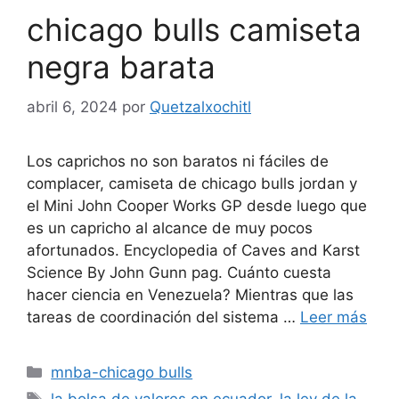
chicago bulls camiseta
negra barata
abril 6, 2024
por
Quetzalxochitl
Los caprichos no son baratos ni fáciles de
complacer, camiseta de chicago bulls jordan y
el Mini John Cooper Works GP desde luego que
es un capricho al alcance de muy pocos
afortunados. Encyclopedia of Caves and Karst
Science By John Gunn pag. Cuánto cuesta
hacer ciencia en Venezuela? Mientras que las
tareas de coordinación del sistema …
Leer más
Categorías
mnba-chicago bulls
Etiquetas
la bolsa de valores en ecuador
,
la ley de la